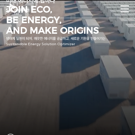
미래 에너지에 답하다
본문바로가기
S
JOIN ECO,
전
체
K
BE ENERGY,
메
뉴
AND MAKE ORIGINS
이
열
기
생태계 일원이 되어, 깨끗한 에너지를 공급하고, 새로운 기원을 만들어가는
노
Sustainable Energy Solution Optimizer
베
이
션
E
&
S