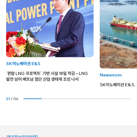
에
너
지
,
수
소
등
)
을
기
반
SK이노베이션 E&S
으
로
‘뀐랍 LNG 프로젝트’ 기반 시설 18일 착공 – LNG
Newsroom
한
발전 넘어 베트남 첨단 산업 생태계 조성 나서
글
SK이노베이션 E&S, 
로
벌
01
/
06
P
o
w
e
r
V
a