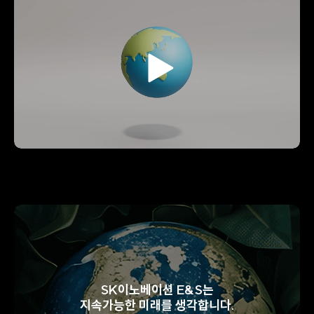
K
이
노
베
이
션
O
E
u
&
r
S
P
는
o
L
l
N
i
G
c
V
y
a
관
l
련
u
동
e
영
C
상
h
재
a
생
i
SK이노베이션 E&S는
n
지속가능한 미래를 생각합니다.
을