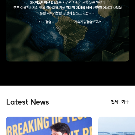
SK이노베이션 E&S는 기업과 사회의 균형 있는 발전과
글
모든 이해관계자의 행복 극대화를 위해
경제적 가치를 넘어 친환경 에너지 사업을
로
통한 지속가능한 경영에 힘쓰고 있습니다.
벌
로
ESG 경영
지속가능경영보고서
확
장
하
고
,
이
를
다
양
한
저
탄
소
Latest News
전체보기
발
전
원
(
재
생