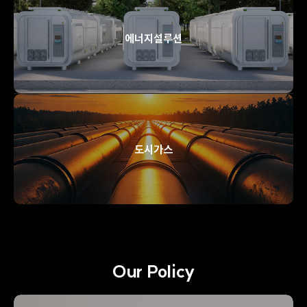
에너지설루션
도시가스
Our Policy
S